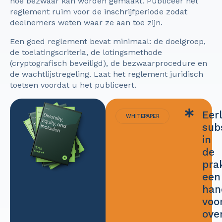
hoe bezwaar kan worden gemaakt. Publiceer het
reglement ruim voor de inschrijfperiode zodat
deelnemers weten waar ze aan toe zijn.
Een goed reglement bevat minimaal: de doelgroep,
de toelatingscriteria, de lotingsmethode
(cryptografisch beveiligd), de bezwaarprocedure en
de wachtlijstregeling. Laat het reglement juridisch
toetsen voordat u het publiceert.
Eerl
WHITEPAPER
sub
in
de
prak
een
han
voo
ove